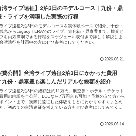
台湾ライブ遠征】2泊3日のモデルコース｜九份・鼎
豊・ライブを満喫した実際の行程
ライブ遠征2泊3日のモデルコースを実体験ベースで紹介。十份・
観光からLegacy TERAでのライブ、迪化街・鼎泰豊まで、観光と
ブを両方満喫できる行程をスケジュール表付きで詳しく解説しま
台湾遠征を計画中の方はぜひ参考にしてください。
2026.06.21
実費公開】台湾ライブ遠征2泊3日にかかった費用
？九份・鼎泰豊も楽しんだリアルな総額を紹介
ライブ遠征2泊3日の総額は約11万円。航空券・ホテル・チケット
費用の内訳を全公開。LCCなら7万円台も可能？予算の立て方から
ポイントまで、実際に遠征した体験をもとにわかりやすくまとめ
た。初めての台湾遠征を考えている方もぜひ参考にしてみてくだ
。
2026.06.14