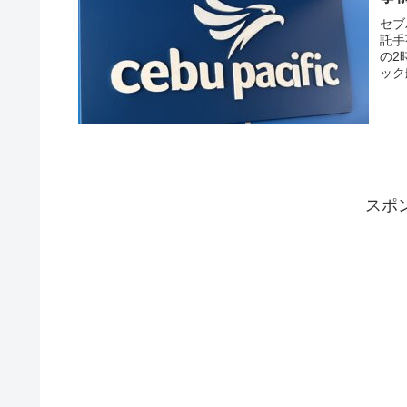
セブ
託手
の2
ック
スポ