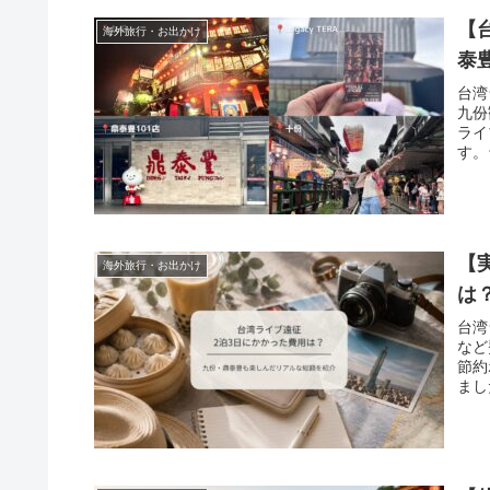
【
海外旅行・お出かけ
泰
台湾
九份
ライ
す。
【
海外旅行・お出かけ
は
台湾
など
節約
まし
さい