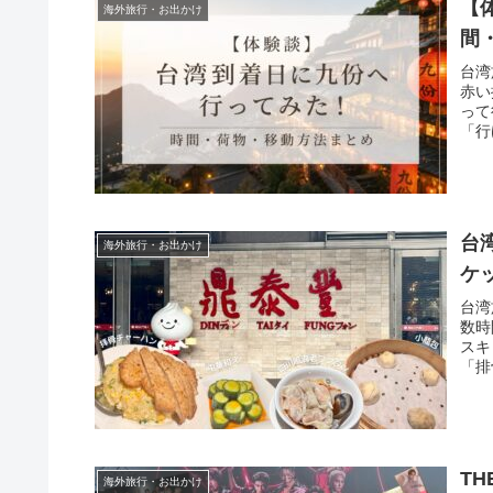
【
海外旅行・お出かけ
間
台湾
赤い
って
「行
台
海外旅行・お出かけ
ケ
台湾
数時
スキ
「排
しま
TH
海外旅行・お出かけ