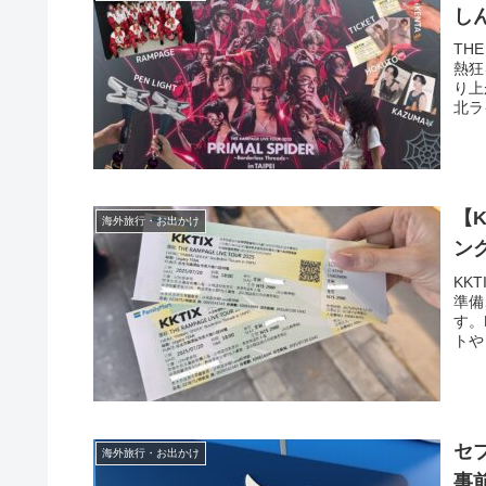
し
TH
熱狂
り上
北ラ
【
海外旅行・お出かけ
ン
KK
準備
す。
トや
きま
セ
海外旅行・お出かけ
事