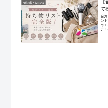
【
海外旅行・お出かけ
て
台湾
ント
やモ
介！
す。