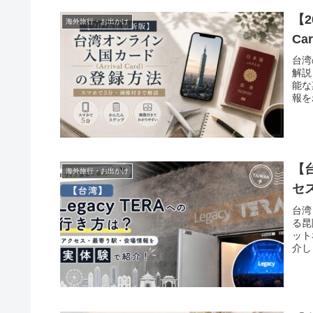
【2
海外旅行・お出かけ
C
台湾
解説
能な
報を
【
海外旅行・お出かけ
セ
台湾
る昆
ット
介し