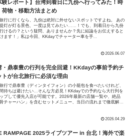
体験レポート】台湾到着日に九份へ行ってみた！時
・荷物・移動方法まとめ
旅行に行くなら、九份は絶対に外せないスポットですよね。 あの
提灯が灯る景色、一度は見てみたい……！でも、到着日から九份
行けるの？という疑問、ありませんか？先に結論をお伝えすると
けます！」私は今回、KKdayでチャーター車を手...
2026.06.07
湾・鼎泰豊の行列を完全回避！KKdayの事前予約チ
ットが台北旅行に必須な理由
旅行で鼎泰豊（ディンタイフォン）の小籠包を食べたいけれど、
間待ちは避けたい…そんな方必見！KKdayでの予約なら大行列を
ップして優先入店が可能です。2026年最新の店舗一覧や、絶品
骨チャーハン」を含むセットメニュー、当日の流れまで徹底解説
す。
2026.04.29
E RAMPAGE 2025ライブツアー in 台北！海外で楽