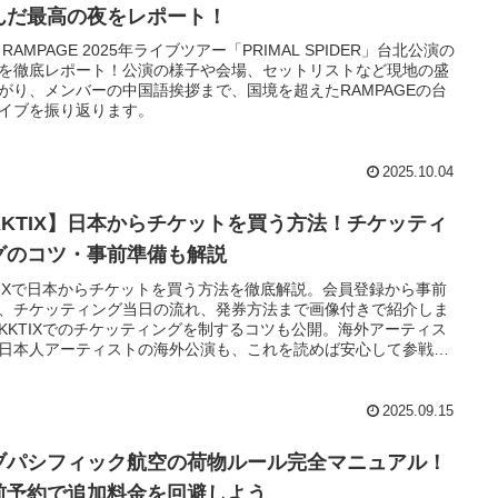
んだ最高の夜をレポート！
E RAMPAGE 2025年ライブツアー「PRIMAL SPIDER」台北公演の
を徹底レポート！公演の様子や会場、セットリストなど現地の盛
がり、メンバーの中国語挨拶まで、国境を超えたRAMPAGEの台
イブを振り返ります。
2025.10.04
KKTIX】日本からチケットを買う方法！チケッティ
グのコツ・事前準備も解説
TIXで日本からチケットを買う方法を徹底解説。会員登録から事前
、チケッティング当日の流れ、発券方法まで画像付きで紹介しま
KKTIXでのチケッティングを制するコツも公開。海外アーティス
日本人アーティストの海外公演も、これを読めば安心して参戦で
す。
2025.09.15
ブパシフィック航空の荷物ルール完全マニュアル！
前予約で追加料金を回避しよう