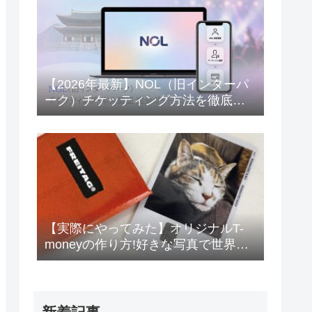
【2026年最新】NOL（旧インターパ
ーク）チケッティング方法を徹底解
説！本人認証から成功のコツまで
【実際にやってみた】オリジナルT-
moneyの作り方!好きな写真で世界に1
つだけのデザインを作ろう