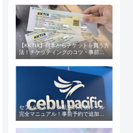
【KKTIX】日本からチケットを買う方
法！チケッティングのコツ・事前準
備も解説
セブパシフィック航空の荷物ルール
完全マニュアル！事前予約で追加料
金を回避しよう