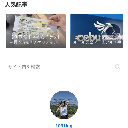
人気記事
【KKTIX】日本からチケット
セブパシフィック航空の荷物
を買う方法！チケッティング
ルール完全マニュアル！事前
のコツ・事前準備も解説
予約で追加料金を回避しよう
1031log