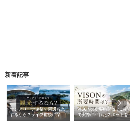
新着記事
サンアリーナ遠征で周辺観光
VISONの所要時間は？2時間
するなら？ライブ前後に楽し
で実際に回れたスポットを紹
めるスポットまとめ
介