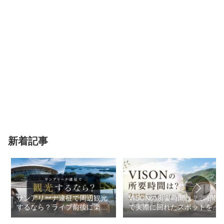
新着記事
サンアリーナ遠征で周辺観光
VISONの所要時間は？2時間
するなら？ライブ前後に楽し
で実際に回れたスポットを紹
めるスポットまとめ
介