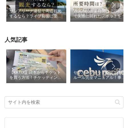
サンアリーナ遠征で周辺観光
VISONの所要時間は？2時間
するなら？ライブ前後に楽し
で実際に回れたスポットを紹
めるスポットまとめ
介
人気記事
【KKTIX】日本からチケット
セブパシフィック航空の荷物
を買う方法！チケッティング
ルール完全マニュアル！事前
のコツ・事前準備も解説
予約で追加料金を回避しよう