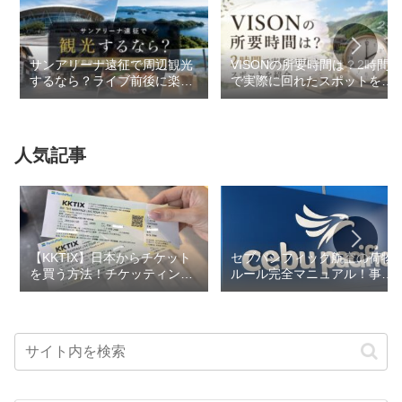
サンアリーナ遠征で周辺観光
VISONの所要時間は？2時間
するなら？ライブ前後に楽し
で実際に回れたスポットを紹
めるスポットまとめ
介
人気記事
【KKTIX】日本からチケット
セブパシフィック航空の荷物
を買う方法！チケッティング
ルール完全マニュアル！事前
のコツ・事前準備も解説
予約で追加料金を回避しよう