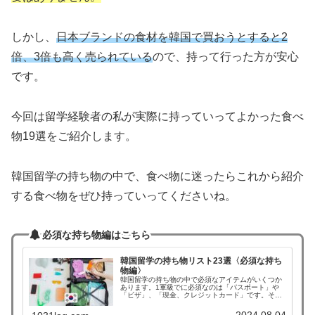
しかし、
日本ブランドの食材を韓国で買おうとすると2
倍、3倍も高く売られている
ので、持って行った方が安心
です。
今回は留学経験者の私が実際に持っていってよかった食べ
物19選をご紹介します。
韓国留学の持ち物の中で、食べ物に迷ったらこれから紹介
する食べ物をぜひ持っていってくださいね。
必須な持ち物編はこちら
韓国留学の持ち物リスト23選〈必須な持ち
物編〉
韓国留学の持ち物の中で必須なアイテムがいくつか
あります。1軍級でに必須なのは「パスポート」や
「ビザ」、「現金、クレジットカード」です。その
ほかにも日常生活を過ごすアイテムや、勉強道具な
どが必要です。今期は最低限持って行くべきアイテ