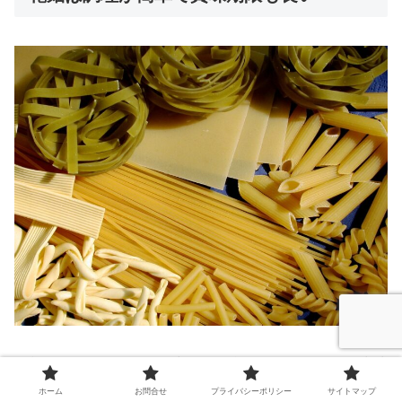
乾麺はキャリーケースの中でも場所を取りませんし、
賞味
期限が長いので韓国留学の持ち物への追加がおすすめで
ホーム
お問合せ
プライバシーポリシー
サイトマップ