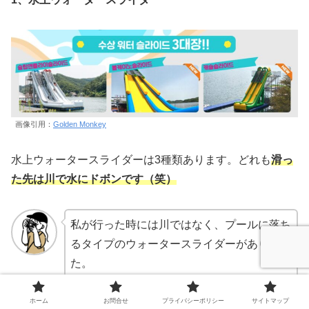
画像引用：
Golden Monkey
水上ウォータースライダーは3種類あります。どれも
滑っ
た先は川で水にドボンです（笑）
私が行った時には川ではなく、プールに落ち
るタイプのウォータースライダーがありまし
た。
ホーム
お問合せ
プライバシーポリシー
サイトマップ
大人になって滑り台を滑る機会ってほとんどないですよ