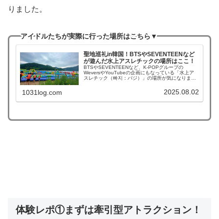
りました。
アイドルたちが実際に行った場所はこちら▼
聖地巡礼in韓国！BTSやSEVENTEENなど
が遊んだ水上アスレチックの場所はここ！
BTSやSEVENTEENなど、K-POPグループの
WeversやYouTubeの企画にもなっている「水上ア
スレチック（빠지：パジ）」の場所が気になりませ
んか？！夏のK-POPコンテンツといえば、やっぱり
外せないのがウォーターパークでの水上...
2025.08.02
1031log.com
体験レポ①まずは牽引型アトラクション！