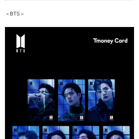
＜BTS＞