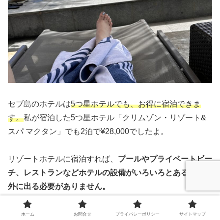
セブ島のホテルは
5つ星ホテルでも、お得に宿泊できま
す。
私が宿泊した5つ星ホテル「クリムゾン・リゾート&
スパ マクタン」でも2泊で¥28,000でしたよ。
リゾートホテルに宿泊すれば、
プールやプライベートビー
チ、レストランなどホテルの設備がいろいろとあるので、
外に出る必要がありません。
予算を抑えてセブ島旅行をするなら、あえてちょっとリッ
ホーム
お問合せ
プライバシーポリシー
サイトマップ