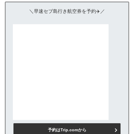
＼早速セブ島行き航空券を予約✈️／
予約はTrip.comから