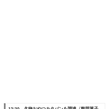
12:30 名物おやつカタパンを調達〈熊岡菓子